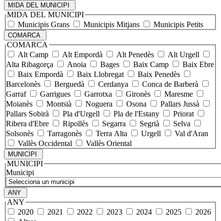
MIDA DEL MUNICIPI
MIDA DEL MUNICIPI
Municipis Grans
Municipis Mitjans
Municipis Petits
COMARCA
COMARCA
Alt Camp
Alt Empordà
Alt Penedès
Alt Urgell
Alta Ribagorça
Anoia
Bages
Baix Camp
Baix Ebre
Baix Empordà
Baix Llobregat
Baix Penedès
Barcelonès
Berguedà
Cerdanya
Conca de Barberà
Garraf
Garrigues
Garrotxa
Gironès
Maresme
Moianès
Montsià
Noguera
Osona
Pallars Jussà
Pallars Sobirà
Pla d'Urgell
Pla de l'Estany
Priorat
Ribera d'Ebre
Ripollès
Segarra
Segrià
Selva
Solsonès
Tarragonès
Terra Alta
Urgell
Val d'Aran
Vallès Occidental
Vallès Oriental
MUNICIPI
MUNICIPI
Municipi
ANY
ANY
2020
2021
2022
2023
2024
2025
2026