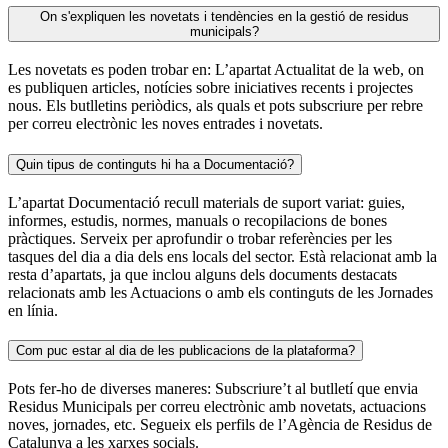
On s'expliquen les novetats i tendències en la gestió de residus
municipals?
Les novetats es poden trobar en: L’apartat Actualitat de la web, on
es publiquen articles, notícies sobre iniciatives recents i projectes
nous. Els butlletins periòdics, als quals et pots subscriure per rebre
per correu electrònic les noves entrades i novetats.
Quin tipus de continguts hi ha a Documentació?
L’apartat Documentació recull materials de suport variat: guies,
informes, estudis, normes, manuals o recopilacions de bones
pràctiques. Serveix per aprofundir o trobar referències per les
tasques del dia a dia dels ens locals del sector. Està relacionat amb la
resta d’apartats, ja que inclou alguns dels documents destacats
relacionats amb les Actuacions o amb els continguts de les Jornades
en línia.
Com puc estar al dia de les publicacions de la plataforma?
Pots fer-ho de diverses maneres: Subscriure’t al butlletí que envia
Residus Municipals per correu electrònic amb novetats, actuacions
noves, jornades, etc. Segueix els perfils de l’Agència de Residus de
Catalunya a les xarxes socials.