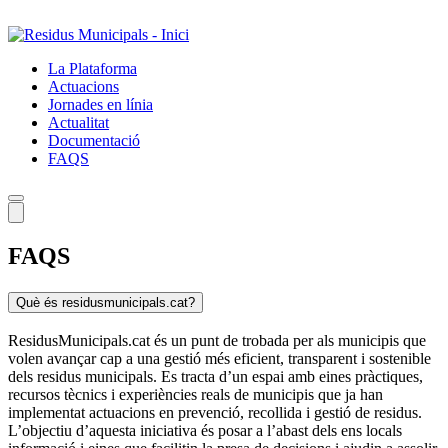
Salta
al
contingut
La Plataforma
principal
Actuacions
Jornades en línia
Actualitat
Documentació
FAQS
FAQS
Què és residusmunicipals.cat?
ResidusMunicipals.cat és un punt de trobada per als municipis que
volen avançar cap a una gestió més eficient, transparent i sostenible
dels residus municipals. Es tracta d’un espai amb eines pràctiques,
recursos tècnics i experiències reals de municipis que ja han
implementat actuacions en prevenció, recollida i gestió de residus.
L’objectiu d’aquesta iniciativa és posar a l’abast dels ens locals