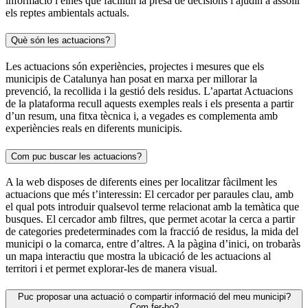
informació i eines que facilitin la presa de decisions i ajudin a assolir
els reptes ambientals actuals.
Què són les actuacions?
Les actuacions són experiències, projectes i mesures que els
municipis de Catalunya han posat en marxa per millorar la
prevenció, la recollida i la gestió dels residus. L’apartat Actuacions
de la plataforma recull aquests exemples reals i els presenta a partir
d’un resum, una fitxa tècnica i, a vegades es complementa amb
experiències reals en diferents municipis.
Com puc buscar les actuacions?
A la web disposes de diferents eines per localitzar fàcilment les
actuacions que més t’interessin: El cercador per paraules clau, amb
el qual pots introduir qualsevol terme relacionat amb la temàtica que
busques. El cercador amb filtres, que permet acotar la cerca a partir
de categories predeterminades com la fracció de residus, la mida del
municipi o la comarca, entre d’altres. A la pàgina d’inici, on trobaràs
un mapa interactiu que mostra la ubicació de les actuacions al
territori i et permet explorar-les de manera visual.
Puc proposar una actuació o compartir informació del meu municipi?
Com fer-ho?