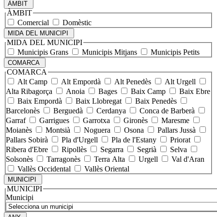
ÀMBIT
ÀMBIT
Comercial
Domèstic
MIDA DEL MUNICIPI
MIDA DEL MUNICIPI
Municipis Grans
Municipis Mitjans
Municipis Petits
COMARCA
COMARCA
Alt Camp
Alt Empordà
Alt Penedès
Alt Urgell
Alta Ribagorça
Anoia
Bages
Baix Camp
Baix Ebre
Baix Empordà
Baix Llobregat
Baix Penedès
Barcelonès
Berguedà
Cerdanya
Conca de Barberà
Garraf
Garrigues
Garrotxa
Gironès
Maresme
Moianès
Montsià
Noguera
Osona
Pallars Jussà
Pallars Sobirà
Pla d'Urgell
Pla de l'Estany
Priorat
Ribera d'Ebre
Ripollès
Segarra
Segrià
Selva
Solsonès
Tarragonès
Terra Alta
Urgell
Val d'Aran
Vallès Occidental
Vallès Oriental
MUNICIPI
MUNICIPI
Municipi