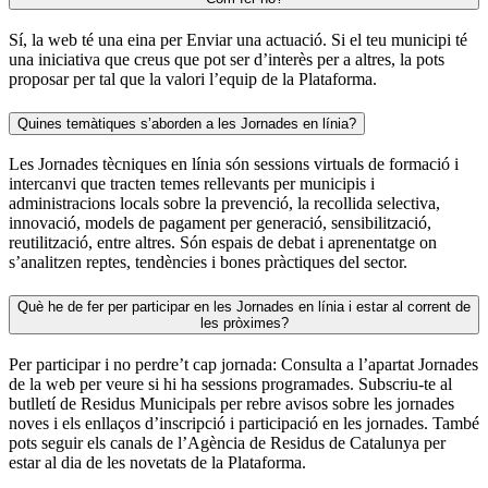
Sí, la web té una eina per Enviar una actuació. Si el teu municipi té
una iniciativa que creus que pot ser d’interès per a altres, la pots
proposar per tal que la valori l’equip de la Plataforma.
Quines temàtiques s’aborden a les Jornades en línia?
Les Jornades tècniques en línia són sessions virtuals de formació i
intercanvi que tracten temes rellevants per municipis i
administracions locals sobre la prevenció, la recollida selectiva,
innovació, models de pagament per generació, sensibilització,
reutilització, entre altres. Són espais de debat i aprenentatge on
s’analitzen reptes, tendències i bones pràctiques del sector.
Què he de fer per participar en les Jornades en línia i estar al corrent de
les pròximes?
Per participar i no perdre’t cap jornada: Consulta a l’apartat Jornades
de la web per veure si hi ha sessions programades. Subscriu-te al
butlletí de Residus Municipals per rebre avisos sobre les jornades
noves i els enllaços d’inscripció i participació en les jornades. També
pots seguir els canals de l’Agència de Residus de Catalunya per
estar al dia de les novetats de la Plataforma.