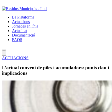
Salta
al
contingut
La Plataforma
principal
Actuacions
Jornades en línia
Actualitat
Documentació
FAQS
ACTUACIONS
L’actual conveni de piles i acumuladors: punts clau i
implicacions