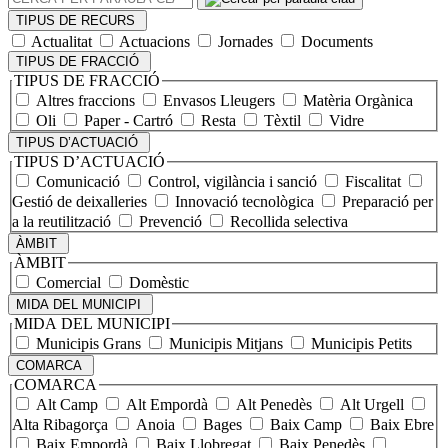
PER
TIPUS DE RECURS
PARAULA
Actualitat
Actuacions
Jornades
Documents
CLAU
TIPUS DE FRACCIÓ
TIPUS DE FRACCIÓ
Altres fraccions
Envasos Lleugers
Matèria Orgànica
Oli
Paper - Cartró
Resta
Tèxtil
Vidre
TIPUS D’ACTUACIÓ
TIPUS D’ACTUACIÓ
Comunicació
Control, vigilància i sanció
Fiscalitat
Gestió de deixalleries
Innovació tecnològica
Preparació per
a la reutilització
Prevenció
Recollida selectiva
ÀMBIT
ÀMBIT
Comercial
Domèstic
MIDA DEL MUNICIPI
MIDA DEL MUNICIPI
Municipis Grans
Municipis Mitjans
Municipis Petits
COMARCA
COMARCA
Alt Camp
Alt Empordà
Alt Penedès
Alt Urgell
Alta Ribagorça
Anoia
Bages
Baix Camp
Baix Ebre
Baix Empordà
Baix Llobregat
Baix Penedès