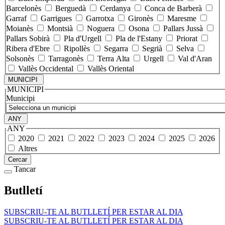
Barcelonès
Berguedà
Cerdanya
Conca de Barberà
Garraf
Garrigues
Garrotxa
Gironès
Maresme
Moianès
Montsià
Noguera
Osona
Pallars Jussà
Pallars Sobirà
Pla d'Urgell
Pla de l'Estany
Priorat
Ribera d'Ebre
Ripollès
Segarra
Segrià
Selva
Solsonès
Tarragonès
Terra Alta
Urgell
Val d'Aran
Vallès Occidental
Vallès Oriental
MUNICIPI
MUNICIPI
Municipi
ANY
ANY
2020
2021
2022
2023
2024
2025
2026
Altres
Cercar
Tancar
Butlletí
SUBSCRIU-TE AL BUTLLETÍ PER ESTAR AL DIA
SUBSCRIU-TE AL BUTLLETÍ PER ESTAR AL DIA