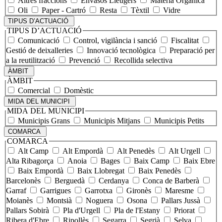
Altres fraccions
Envasos Lleugers
Matèria Orgànica
Oli
Paper - Cartró
Resta
Tèxtil
Vidre
TIPUS D’ACTUACIÓ
TIPUS D’ACTUACIÓ
Comunicació
Control, vigilància i sanció
Fiscalitat
Gestió de deixalleries
Innovació tecnològica
Preparació per
a la reutilització
Prevenció
Recollida selectiva
ÀMBIT
ÀMBIT
Comercial
Domèstic
MIDA DEL MUNICIPI
MIDA DEL MUNICIPI
Municipis Grans
Municipis Mitjans
Municipis Petits
COMARCA
COMARCA
Alt Camp
Alt Empordà
Alt Penedès
Alt Urgell
Alta Ribagorça
Anoia
Bages
Baix Camp
Baix Ebre
Baix Empordà
Baix Llobregat
Baix Penedès
Barcelonès
Berguedà
Cerdanya
Conca de Barberà
Garraf
Garrigues
Garrotxa
Gironès
Maresme
Moianès
Montsià
Noguera
Osona
Pallars Jussà
Pallars Sobirà
Pla d'Urgell
Pla de l'Estany
Priorat
Ribera d'Ebre
Ripollès
Segarra
Segrià
Selva