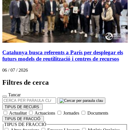
Catalunya busca referents a París per desplegar els
futurs models de reutilització i centres de recursos
06 / 07 / 2026
Filtres de cerca
Tancar
CERCA
PER
TIPUS DE RECURS
PARAULA
Actualitat
Actuacions
Jornades
Documents
CLAU
TIPUS DE FRACCIÓ
TIPUS DE FRACCIÓ