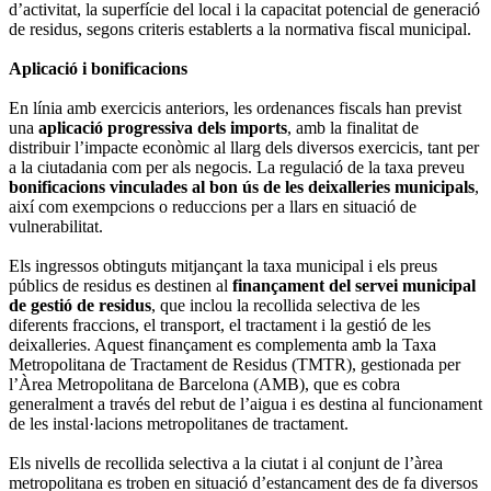
d’activitat, la superfície del local i la capacitat potencial de generació
de residus, segons criteris establerts a la normativa fiscal municipal.
Aplicació i bonificacions
En línia amb exercicis anteriors, les ordenances fiscals han previst
una
aplicació progressiva dels imports
, amb la finalitat de
distribuir l’impacte econòmic al llarg dels diversos exercicis, tant per
a la ciutadania com per als negocis. La regulació de la taxa preveu
bonificacions vinculades al bon ús de les deixalleries municipals
,
així com exempcions o reduccions per a llars en situació de
vulnerabilitat.
Els ingressos obtinguts mitjançant la taxa municipal i els preus
públics de residus es destinen al
finançament del servei municipal
de gestió de residus
, que inclou la recollida selectiva de les
diferents fraccions, el transport, el tractament i la gestió de les
deixalleries. Aquest finançament es complementa amb la Taxa
Metropolitana de Tractament de Residus (TMTR), gestionada per
l’Àrea Metropolitana de Barcelona (AMB), que es cobra
generalment a través del rebut de l’aigua i es destina al funcionament
de les instal·lacions metropolitanes de tractament.
Els nivells de recollida selectiva a la ciutat i al conjunt de l’àrea
metropolitana es troben en situació d’estancament des de fa diversos