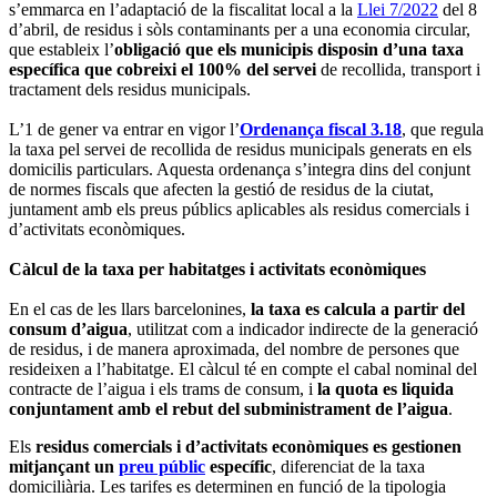
s’emmarca en l’adaptació de la fiscalitat local a la
Llei 7/2022
del 8
d’abril, de residus i sòls contaminants per a una economia circular,
que estableix l’
obligació que els municipis disposin d’una taxa
específica que cobreixi el 100% del servei
de recollida, transport i
tractament dels residus municipals.
L’1 de gener va entrar en vigor l’
Ordenança fiscal 3.18
, que regula
la taxa pel servei de recollida de residus municipals generats en els
domicilis particulars. Aquesta ordenança s’integra dins del conjunt
de normes fiscals que afecten la gestió de residus de la ciutat,
juntament amb els preus públics aplicables als residus comercials i
d’activitats econòmiques.
Càlcul de la taxa per habitatges i activitats econòmiques
En el cas de les llars barcelonines,
la taxa es calcula a partir del
consum d’aigua
, utilitzat com a indicador indirecte de la generació
de residus, i de manera aproximada, del nombre de persones que
resideixen a l’habitatge. El càlcul té en compte el cabal nominal del
contracte de l’aigua i els trams de consum, i
la quota es liquida
conjuntament amb el rebut del subministrament de l’aigua
.
Els
residus comercials i d’activitats econòmiques es gestionen
mitjançant un
preu públic
específic
, diferenciat de la taxa
domiciliària. Les tarifes es determinen en funció de la tipologia