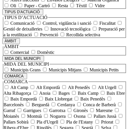
Oli
Paper - Cartró
Resta
Tèxtil
Vidre
TIPUS D’ACTUACIÓ
TIPUS D’ACTUACIÓ
Comunicació
Control, vigilància i sanció
Fiscalitat
Gestió de deixalleries
Innovació tecnològica
Preparació per
a la reutilització
Prevenció
Recollida selectiva
ÀMBIT
ÀMBIT
Comercial
Domèstic
MIDA DEL MUNICIPI
MIDA DEL MUNICIPI
Municipis Grans
Municipis Mitjans
Municipis Petits
COMARCA
COMARCA
Alt Camp
Alt Empordà
Alt Penedès
Alt Urgell
Alta Ribagorça
Anoia
Bages
Baix Camp
Baix Ebre
Baix Empordà
Baix Llobregat
Baix Penedès
Barcelonès
Berguedà
Cerdanya
Conca de Barberà
Garraf
Garrigues
Garrotxa
Gironès
Maresme
Moianès
Montsià
Noguera
Osona
Pallars Jussà
Pallars Sobirà
Pla d'Urgell
Pla de l'Estany
Priorat
Ribera d'Ebre
Ripollès
Segarra
Segrià
Selva