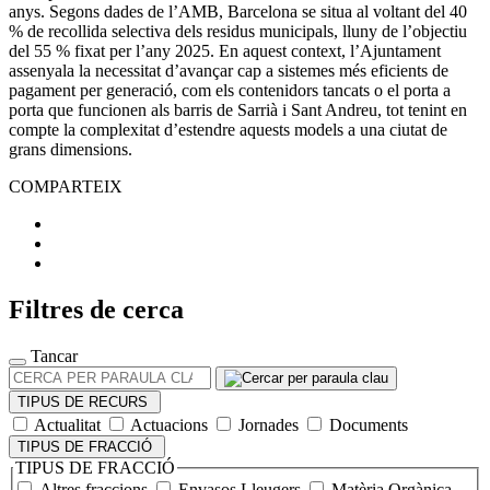
anys. Segons dades de l’AMB, Barcelona se situa al voltant del 40
% de recollida selectiva dels residus municipals, lluny de l’objectiu
del 55 % fixat per l’any 2025. En aquest context, l’Ajuntament
assenyala la necessitat d’avançar cap a sistemes més eficients de
pagament per generació, com els contenidors tancats o el porta a
porta que funcionen als barris de Sarrià i Sant Andreu, tot tenint en
compte la complexitat d’estendre aquests models a una ciutat de
grans dimensions.
COMPARTEIX
Filtres de cerca
Tancar
CERCA
PER
TIPUS DE RECURS
PARAULA
Actualitat
Actuacions
Jornades
Documents
CLAU
TIPUS DE FRACCIÓ
TIPUS DE FRACCIÓ
Altres fraccions
Envasos Lleugers
Matèria Orgànica