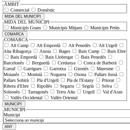
ÀMBIT
Comercial
Domèstic
MIDA DEL MUNICIPI
MIDA DEL MUNICIPI
Municipis Grans
Municipis Mitjans
Municipis Petits
COMARCA
COMARCA
Alt Camp
Alt Empordà
Alt Penedès
Alt Urgell
Alta Ribagorça
Anoia
Bages
Baix Camp
Baix Ebre
Baix Empordà
Baix Llobregat
Baix Penedès
Barcelonès
Berguedà
Cerdanya
Conca de Barberà
Garraf
Garrigues
Garrotxa
Gironès
Maresme
Moianès
Montsià
Noguera
Osona
Pallars Jussà
Pallars Sobirà
Pla d'Urgell
Pla de l'Estany
Priorat
Ribera d'Ebre
Ripollès
Segarra
Segrià
Selva
Solsonès
Tarragonès
Terra Alta
Urgell
Val d'Aran
Vallès Occidental
Vallès Oriental
MUNICIPI
MUNICIPI
Municipi
ANY