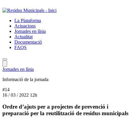
Salta
al
contingut
La Plataforma
principal
Actuacions
Jornades en línia
Actualitat
Documentació
FAQS
Jornades en línia
Informació de la jornada
#14
16 / 03 / 2022
12h
Ordre d’ajuts per a projectes de prevenció i
preparació per la reutilització de residus municipals