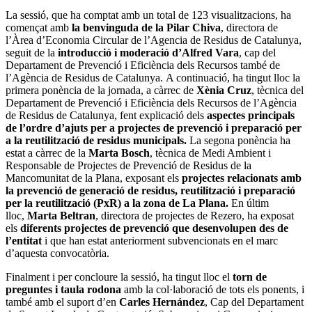
La sessió, que ha comptat amb un total de 123 visualitzacions, ha
començat amb
la benvinguda de la
Pilar Chiva
, directora de
l’Àrea d’Economia Circular de l’Agencia de Residus de Catalunya,
seguit de la
introducció i moderació d’Alfred Vara
, cap del
Departament de Prevenció i Eficiència dels Recursos també de
l’Agència de Residus de Catalunya. A continuació, ha tingut lloc la
primera ponència de la jornada, a càrrec de
Xènia Cruz
, tècnica del
Departament de Prevenció i Eficiència dels Recursos de l’Agència
de Residus de Catalunya, fent explicació dels
aspectes principals
de l’ordre d’ajuts per a projectes de prevenció i preparació per
a la reutilització de residus municipals.
La segona ponència ha
estat a càrrec de la
Marta Bosch
, tècnica de Medi Ambient i
Responsable de Projectes de Prevenció de Residus de la
Mancomunitat de la Plana, exposant els
projectes relacionats amb
la prevenció de generació de residus, reutilització i preparació
per la reutilització (PxR) a la zona de La Plana.
En últim
lloc,
Marta Beltran
, directora de projectes de Rezero, ha exposat
els
diferents projectes de prevenció que desenvolupen des de
l’entitat
i que han estat anteriorment subvencionats en el marc
d’aquesta convocatòria.
Finalment i per concloure la sessió, ha tingut lloc el
torn de
preguntes i taula rodona
amb la col·laboració de tots els ponents, i
també amb el suport d’en
Carles Hernández
, Cap del Departament