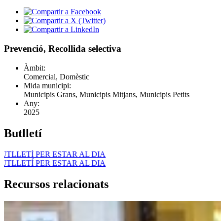
Prevenció, Recollida selectiva
Àmbit:
Comercial, Domèstic
Mida municipi:
Municipis Grans, Municipis Mitjans, Municipis Petits
Any:
2025
Butlletí
AL DIA
AL DIA
Recursos relacionats