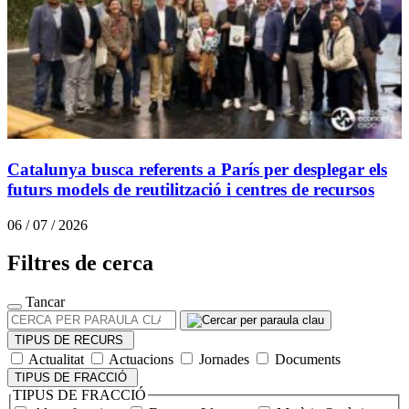
Catalunya busca referents a París per desplegar els
futurs models de reutilització i centres de recursos
06 / 07 / 2026
Filtres de cerca
Tancar
CERCA
PER
TIPUS DE RECURS
PARAULA
Actualitat
Actuacions
Jornades
Documents
CLAU
TIPUS DE FRACCIÓ
TIPUS DE FRACCIÓ