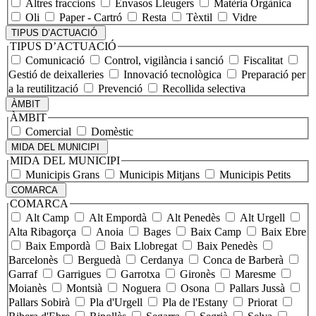
Altres fraccions
Envasos Lleugers
Matèria Orgànica
Oli
Paper - Cartró
Resta
Tèxtil
Vidre
TIPUS D’ACTUACIÓ
TIPUS D’ACTUACIÓ
Comunicació
Control, vigilància i sanció
Fiscalitat
Gestió de deixalleries
Innovació tecnològica
Preparació per
a la reutilització
Prevenció
Recollida selectiva
ÀMBIT
ÀMBIT
Comercial
Domèstic
MIDA DEL MUNICIPI
MIDA DEL MUNICIPI
Municipis Grans
Municipis Mitjans
Municipis Petits
COMARCA
COMARCA
Alt Camp
Alt Empordà
Alt Penedès
Alt Urgell
Alta Ribagorça
Anoia
Bages
Baix Camp
Baix Ebre
Baix Empordà
Baix Llobregat
Baix Penedès
Barcelonès
Berguedà
Cerdanya
Conca de Barberà
Garraf
Garrigues
Garrotxa
Gironès
Maresme
Moianès
Montsià
Noguera
Osona
Pallars Jussà
Pallars Sobirà
Pla d'Urgell
Pla de l'Estany
Priorat