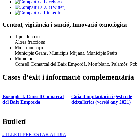
Control, vigilància i sanció, Innovació tecnològica
Tipus fracció:
Altres fraccions
Mida municipi:
Municipis Grans, Municipis Mitjans, Municipis Petits
Municipi:
Consell Comarcal del Baix Empordà, Montblanc, Palamós, Pobl
Casos d’èxit i informació complementària
Exemple 1. Consell Comarcal
Guia d'implantació i gestió de
del Baix Empordà
deixalleries (versió any 2021)
Butlletí
R AL DIA