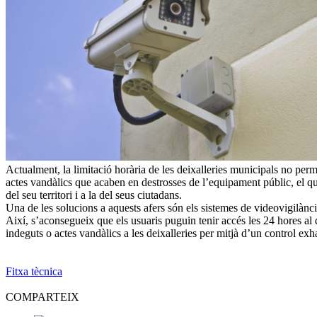
Actualment, la limitació horària de les deixalleries municipals no perme
actes vandàlics que acaben en destrosses de l’equipament públic, el que
del seu territori i a la del seus ciutadans.
Una de les solucions a aquests afers són els sistemes de videovigilànci
Així, s’aconsegueix que els usuaris puguin tenir accés les 24 hores al di
indeguts o actes vandàlics a les deixalleries per mitjà d’un control ex
Fitxa tècnica
COMPARTEIX