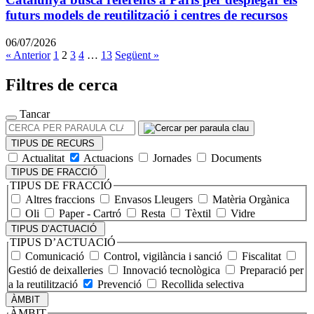
futurs models de reutilització i centres de recursos
06/07/2026
Paginació
« Anterior
1
2
3
4
…
13
Següent »
de
Filtres de cerca
les
entrades
Tancar
CERCA
PER
TIPUS DE RECURS
PARAULA
Actualitat
Actuacions
Jornades
Documents
CLAU
TIPUS DE FRACCIÓ
TIPUS DE FRACCIÓ
Altres fraccions
Envasos Lleugers
Matèria Orgànica
Oli
Paper - Cartró
Resta
Tèxtil
Vidre
TIPUS D’ACTUACIÓ
TIPUS D’ACTUACIÓ
Comunicació
Control, vigilància i sanció
Fiscalitat
Gestió de deixalleries
Innovació tecnològica
Preparació per
a la reutilització
Prevenció
Recollida selectiva
ÀMBIT
ÀMBIT