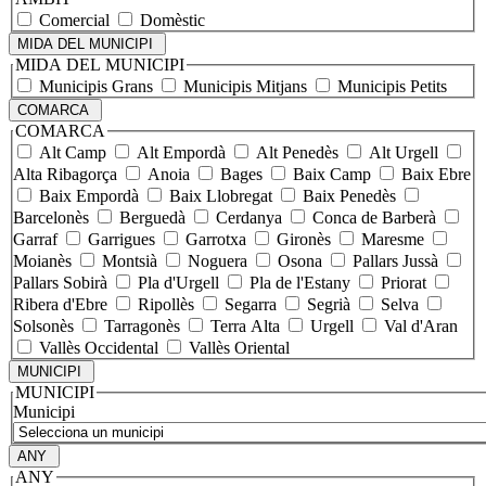
Comercial
Domèstic
MIDA DEL MUNICIPI
MIDA DEL MUNICIPI
Municipis Grans
Municipis Mitjans
Municipis Petits
COMARCA
COMARCA
Alt Camp
Alt Empordà
Alt Penedès
Alt Urgell
Alta Ribagorça
Anoia
Bages
Baix Camp
Baix Ebre
Baix Empordà
Baix Llobregat
Baix Penedès
Barcelonès
Berguedà
Cerdanya
Conca de Barberà
Garraf
Garrigues
Garrotxa
Gironès
Maresme
Moianès
Montsià
Noguera
Osona
Pallars Jussà
Pallars Sobirà
Pla d'Urgell
Pla de l'Estany
Priorat
Ribera d'Ebre
Ripollès
Segarra
Segrià
Selva
Solsonès
Tarragonès
Terra Alta
Urgell
Val d'Aran
Vallès Occidental
Vallès Oriental
MUNICIPI
MUNICIPI
Municipi
ANY
ANY