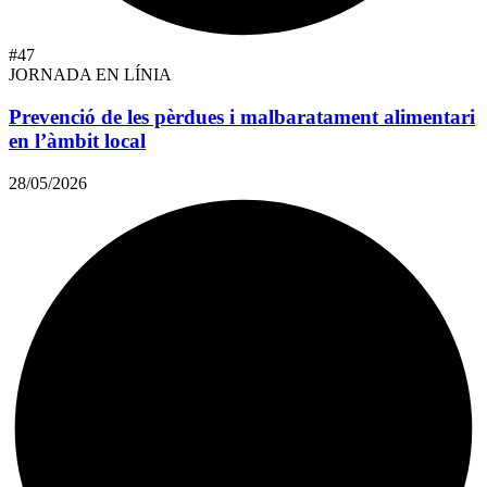
#47
JORNADA EN LÍNIA
Prevenció de les pèrdues i malbaratament alimentari
en l’àmbit local
28/05/2026