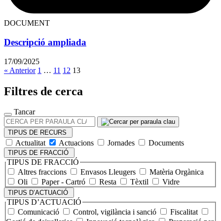
DOCUMENT
Descripció ampliada
17/09/2025
Paginació
« Anterior
1
…
11
12
13
de
Filtres de cerca
les
entrades
Tancar
CERCA
PER
TIPUS DE RECURS
PARAULA
Actualitat
Actuacions
Jornades
Documents
CLAU
TIPUS DE FRACCIÓ
TIPUS DE FRACCIÓ
Altres fraccions
Envasos Lleugers
Matèria Orgànica
Oli
Paper - Cartró
Resta
Tèxtil
Vidre
TIPUS D’ACTUACIÓ
TIPUS D’ACTUACIÓ
Comunicació
Control, vigilància i sanció
Fiscalitat