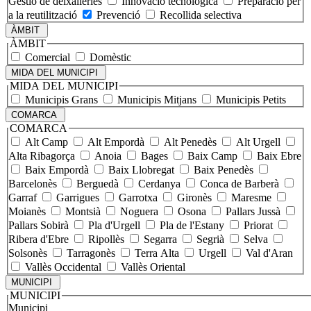
Gestió de deixalleries
Innovació tecnològica
Preparació per
a la reutilització
Prevenció
Recollida selectiva
ÀMBIT
ÀMBIT
Comercial
Domèstic
MIDA DEL MUNICIPI
MIDA DEL MUNICIPI
Municipis Grans
Municipis Mitjans
Municipis Petits
COMARCA
COMARCA
Alt Camp
Alt Empordà
Alt Penedès
Alt Urgell
Alta Ribagorça
Anoia
Bages
Baix Camp
Baix Ebre
Baix Empordà
Baix Llobregat
Baix Penedès
Barcelonès
Berguedà
Cerdanya
Conca de Barberà
Garraf
Garrigues
Garrotxa
Gironès
Maresme
Moianès
Montsià
Noguera
Osona
Pallars Jussà
Pallars Sobirà
Pla d'Urgell
Pla de l'Estany
Priorat
Ribera d'Ebre
Ripollès
Segarra
Segrià
Selva
Solsonès
Tarragonès
Terra Alta
Urgell
Val d'Aran
Vallès Occidental
Vallès Oriental
MUNICIPI
MUNICIPI
Municipi